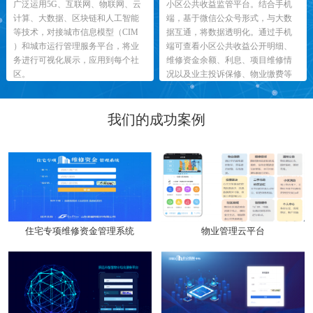
广泛运用5G、互联网、物联网、云
小区公共收益监管平台。结合手机
计算、大数据、区块链和人工智能
端，基于微信公众号形式，与大数
等技术，对接城市信息模型（CIM
据互通，将数据透明化。通过手机
）和城市运行管理服务平台，将业
端可查看小区公共收益公开明细、
务进行可视化展示，应用到每个社
维修资金余额、利息、项目维修情
区。
况以及业主投诉保修、物业缴费等
类目明细。
我们的成功案例
住宅专项维修资金管理系统
物业管理云平台